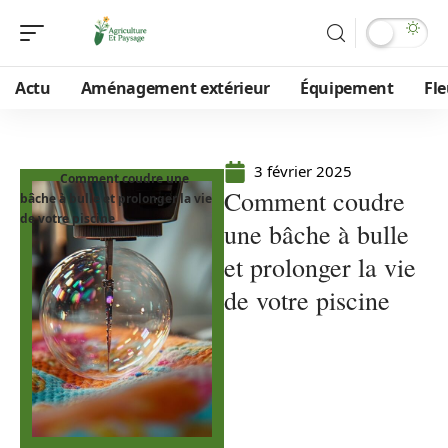
Actu
Aménagement extérieur
Équipement
Fle
3 février 2025
Comment coudre une
Comment coudre
bâche à bulle et prolonger la vie
de votre piscine
une bâche à bulle
et prolonger la vie
de votre piscine