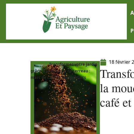
A
P
18 février 
Transformez votre jardin
Transfo
grâce à la mouche de terreau :
marc de café et ses bienfaits
la mou
café et