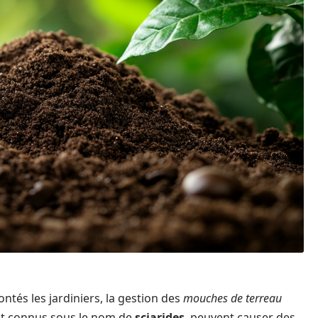
tés les jardiniers, la gestion des
mouches de terreau
ent connus sous le nom de
sciarides
, peuvent causer des