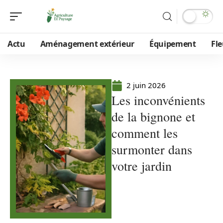
Actu
Aménagement extérieur
Équipement
Fle
2 juin 2026
Les inconvénients
de la bignone et
comment les
surmonter dans
votre jardin