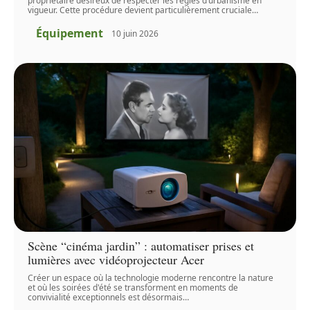
propriétaire désireux de respecter les règles d’urbanisme en
vigueur. Cette procédure devient particulièrement cruciale
…
Équipement
10 juin 2026
Scène “cinéma jardin” : automatiser prises et
lumières avec vidéoprojecteur Acer
Créer un espace où la technologie moderne rencontre la nature
et où les soirées d'été se transforment en moments de
convivialité exceptionnels est désormais
…