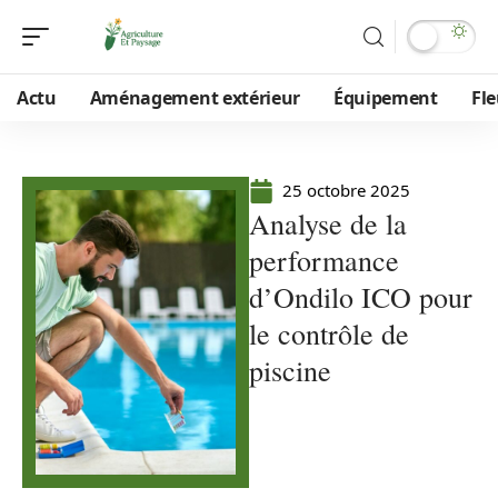
Actu
Aménagement extérieur
Équipement
Fle
25 octobre 2025
Analyse de la
performance
d’Ondilo ICO pour
le contrôle de
piscine