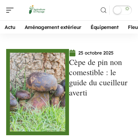
Actu
Aménagement extérieur
Équipement
Fleu
25 octobre 2025
Cèpe de pin non
comestible : le
guide du cueilleur
averti