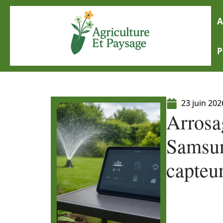
A
P
23 juin 202
Arrosag
Samsun
capteur