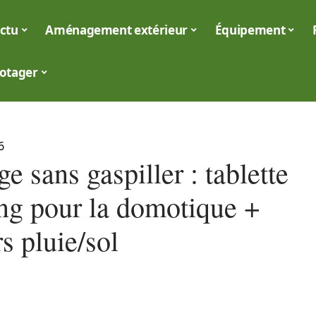
ctu
Aménagement extérieur
Équipement
otager
6
e sans gaspiller : tablette
g pour la domotique +
s pluie/sol