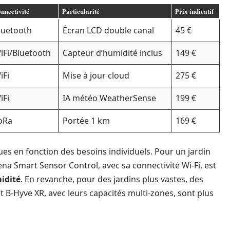
nnectivité
Particularité
Prix indicatif
luetooth
Écran LCD double canal
45 €
iFi/Bluetooth
Capteur d’humidité inclus
149 €
iFi
Mise à jour cloud
275 €
iFi
IA météo WeatherSense
199 €
oRa
Portée 1 km
169 €
s en fonction des besoins individuels. Pour un jardin
a Smart Sensor Control, avec sa connectivité Wi-Fi, est
idité
. En revanche, pour des jardins plus vastes, des
 B-Hyve XR, avec leurs capacités multi-zones, sont plus