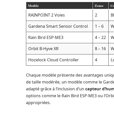
Modèle
Zones
Co
RAINPOINT 2 Voies
2
B
Gardena Smart Sensor Control
1 – 6
W
Rain Bird ESP-ME3
4 – 22
W
Orbit B-Hyve XR
8 – 16
W
Hozelock Cloud Controller
4
L
Chaque modèle présente des avantages unique
de taille modérée, un modèle comme le Garden
adapté grâce à l’inclusion d’un
capteur d’hum
options comme le Rain Bird ESP-ME3 ou l’Orbit
appropriées.