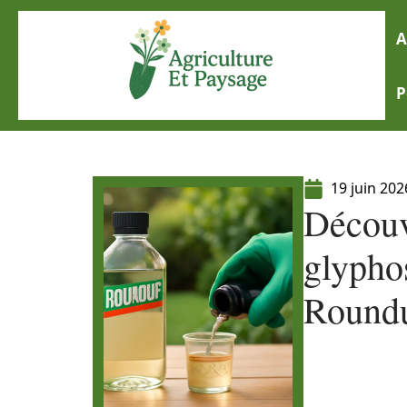
A
P
19 juin 202
Découv
glyphos
Roundu