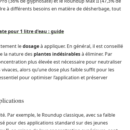
 Pro (36% de glyphosate) et le Roundup Max II (47,3% de
dre à différents besoins en matière de désherbage, tout
e pour 1 litre d'eau : guide
ectement le
dosage
à appliquer. En général, il est conseillé
de la nature des
plantes indésirables
à éliminer. Par
ncentration plus élevée est nécessaire pour neutraliser
ivaces, alors qu’une dose plus faible suffit pour les
ssentiel pour optimiser l’application et préserver
plications
é. Par exemple, le Roundup classique, avec sa faible
isé pour des applications standard sur des jeunes