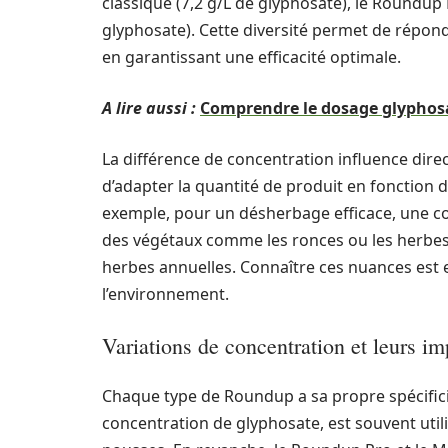
classique (7,2 g/L de glyphosate), le Roundup
glyphosate). Cette diversité permet de répon
en garantissant une efficacité optimale.
A lire aussi :
Comprendre le dosage glyphosat
La différence de concentration influence dir
d’adapter la quantité de produit en fonction 
exemple, pour un désherbage efficace, une co
des végétaux comme les ronces ou les herbes v
herbes annuelles. Connaître ces nuances est e
l’environnement.
Variations de concentration et leurs im
Chaque type de Roundup a sa propre spécificit
concentration de glyphosate, est souvent util