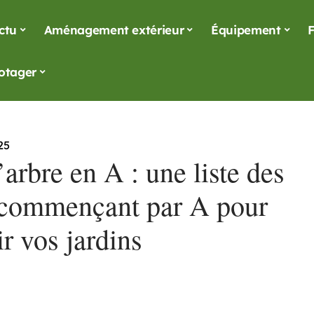
ctu
Aménagement extérieur
Équipement
F
otager
25
rbre en A : une liste des
 commençant par A pour
r vos jardins