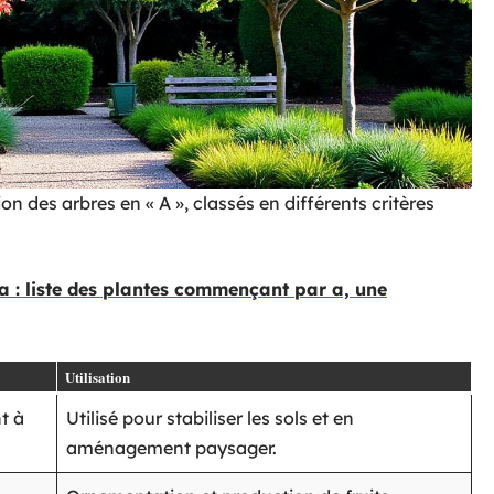
n des arbres en « A », classés en différents critères
a : liste des plantes commençant par a, une
Utilisation
t à
Utilisé pour stabiliser les sols et en
aménagement paysager.