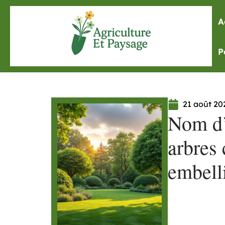
A
P
21 août 20
Nom d’a
arbres
embelli