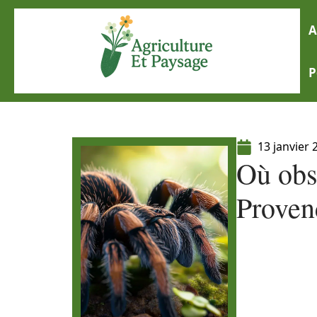
A
P
13 janvier 
Où obs
Proven