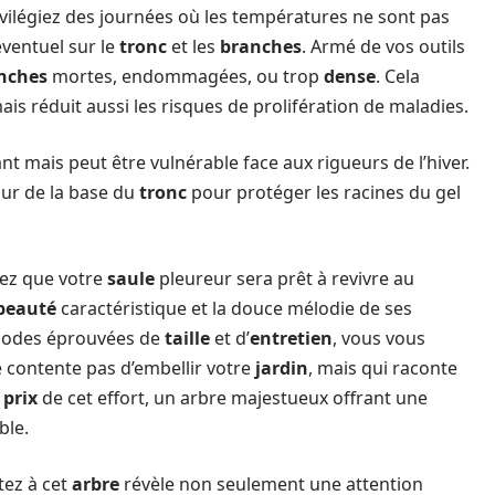
privilégiez des journées où les températures ne sont pas
ventuel sur le
tronc
et les
branches
. Armé de vos outils
nches
mortes, endommagées, ou trop
dense
. Cela
ais réduit aussi les risques de prolifération de maladies.
nt mais peut être vulnérable face aux rigueurs de l’hiver.
our de la base du
tronc
pour protéger les racines du gel
sez que votre
saule
pleureur sera prêt à revivre au
beauté
caractéristique et la douce mélodie de ses
thodes éprouvées de
taille
et d’
entretien
, vous vous
e contente pas d’embellir votre
jardin
, mais qui raconte
e
prix
de cet effort, un arbre majestueux offrant une
ble.
tez à cet
arbre
révèle non seulement une attention