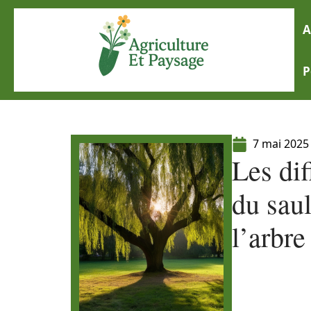
A
P
7 mai 2025
Les dif
du saul
l’arbre