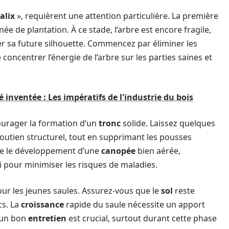
alix
», requièrent une attention particulière. La première
e de plantation. À ce stade, l’arbre est encore fragile,
er sa future silhouette. Commencez par éliminer les
ncentrer l’énergie de l’arbre sur les parties saines et
inventée : Les impératifs de l'industrie du bois
courager la formation d’un
tronc
solide. Laissez quelques
soutien structurel, tout en supprimant les pousses
ise le développement d’une
canopée
bien aérée,
i pour minimiser les risques de maladies.
our les jeunes saules. Assurez-vous que le
sol
reste
cs. La
croissance
rapide du saule nécessite un apport
 un bon
entretien
est crucial, surtout durant cette phase