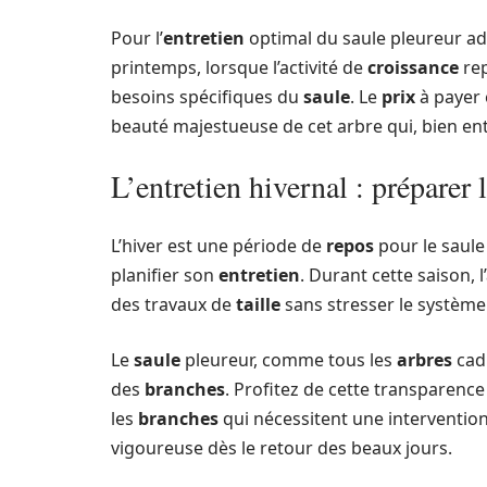
Pour l’
entretien
optimal du saule pleureur adul
printemps, lorsque l’activité de
croissance
rep
besoins spécifiques du
saule
. Le
prix
à payer 
beauté majestueuse de cet arbre qui, bien en
L’entretien hivernal : préparer 
L’hiver est une période de
repos
pour le saule
planifier son
entretien
. Durant cette saison,
des travaux de
taille
sans stresser le système 
Le
saule
pleureur, comme tous les
arbres
cadu
des
branches
. Profitez de cette transparenc
les
branches
qui nécessitent une interventio
vigoureuse dès le retour des beaux jours.