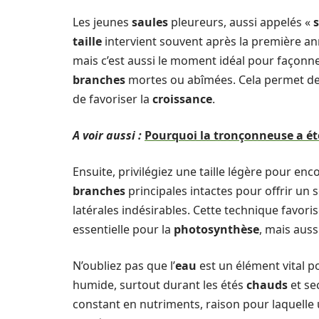
Les jeunes
saules
pleureurs, aussi appelés «
s
taille
intervient souvent après la première anné
mais c’est aussi le moment idéal pour façonn
branches
mortes ou abîmées. Cela permet de co
de favoriser la
croissance
.
A voir aussi :
Pourquoi la tronçonneuse a été 
Ensuite, privilégiez une taille légère pour en
branches
principales intactes pour offrir un 
latérales indésirables. Cette technique favor
essentielle pour la
photosynthèse
, mais auss
N’oubliez pas que l’
eau
est un élément vital p
humide, surtout durant les étés
chauds
et se
constant en nutriments, raison pour laquelle