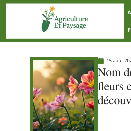
A
P
15 août 20
Nom de 
fleurs
découv