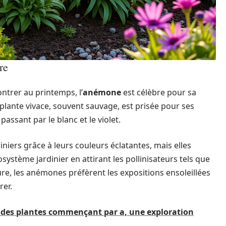
re
ntrer au printemps, l’
anémone
est célèbre pour sa
 plante vivace, souvent sauvage, est prisée pour ses
assant par le blanc et le violet.
niers grâce à leurs couleurs éclatantes, mais elles
ystème jardinier en attirant les pollinisateurs tels que
ture, les anémones préfèrent les expositions ensoleillées
rer.
e des plantes commençant par a, une exploration