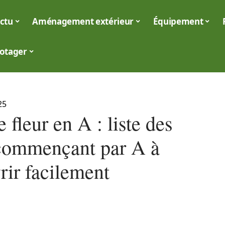
ctu
Aménagement extérieur
Équipement
otager
25
fleur en A : liste des
 commençant par A à
rir facilement