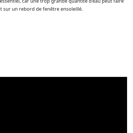
essentiel, car une trop grande quantité d’eau peut faire
ait sur un rebord de fenêtre ensoleillé.