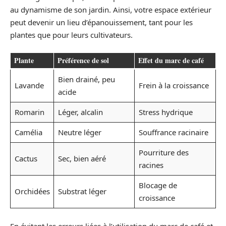
au dynamisme de son jardin. Ainsi, votre espace extérieur
peut devenir un lieu d’épanouissement, tant pour les
plantes que pour leurs cultivateurs.
Plante
Préférence de sol
Effet du marc de café
Bien drainé, peu
Lavande
Frein à la croissance
acide
Romarin
Léger, alcalin
Stress hydrique
Camélia
Neutre léger
Souffrance racinaire
Pourriture des
Cactus
Sec, bien aéré
racines
Blocage de
Orchidées
Substrat léger
croissance
En évitant les erreurs liées à l’utilisation du marc de café et