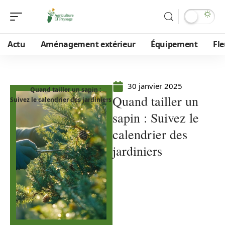
Actu
Aménagement extérieur
Équipement
Fle
30 janvier 2025
Quand tailler un sapin :
Quand tailler un
Suivez le calendrier des jardiniers
sapin : Suivez le
calendrier des
jardiniers