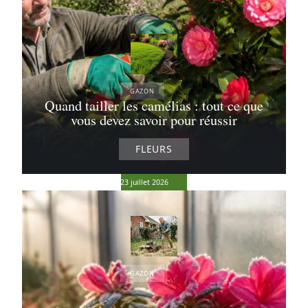
GAZON
Quand tailler les camélias : tout ce que
Gazon jardin
vous devez savoir pour réussir
: comment le
renforcer et
limiter les
FLEURS
mauvaises
herbes
23 juillet 2026
GAZON
Scarifier la
pelouse pour