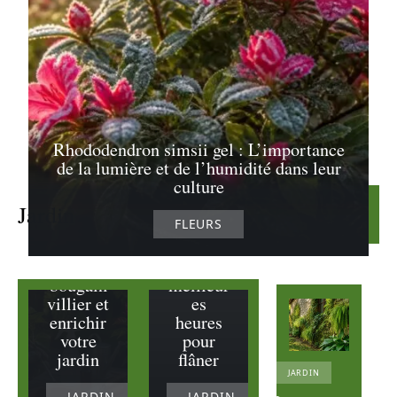
favoriser une
meilleure
repousse au
printemps
19 juillet 2026
Les
horaires
Rhododendron simsii gel : L’importance
du
de la lumière et de l’humidité dans leur
Les
jardin
culture
étapes
des
essentiel
Tuileries
Jardin
Lire la suite
FLEURS
les pour
:
bouturer
découvr
un
ez les
bougain
meilleur
villier et
es
enrichir
heures
votre
pour
jardin
flâner
JARDIN
JARDIN
JARDIN