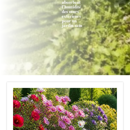
absorbent
l’humidité
des murs
extérieurs
pour un
jardin sain