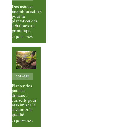
Des astuces
incontournables
pour la
plantation des
échalotes au
printemps
24 juillet 2026
POTAGER
Planter des
patates
douces :
conseils pour
maximiser la
saveur et la
qualité
21 juillet 2026