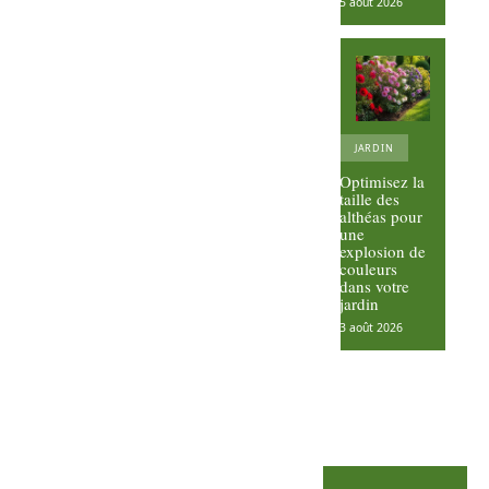
5 août 2026
JARDIN
Optimisez la
taille des
althéas pour
une
explosion de
couleurs
dans votre
jardin
3 août 2026
Comme
nt faire
pousser
des
Comme
courgett
nt faire
es
pousser