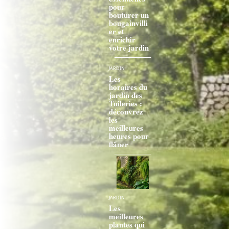
pour
bouturer un
bougainvilli
er et
enrichir
votre jardin
JARDIN
Les
horaires du
jardin des
Tuileries :
découvrez
les
meilleures
heures pour
flâner
JARDIN
Les
meilleures
plantes qui