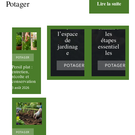
verticale
un
Potager
Lire la suite
ment
bananier
pour
à partir
optimise
d’une
r
banane :
l’espace
les
de
étapes
jardinag
essentiel
e
les
POTAGER
POTAGER
POTAGER
Persil plat :
entretien,
récolte et
conservation
3 août 2026
POTAGER