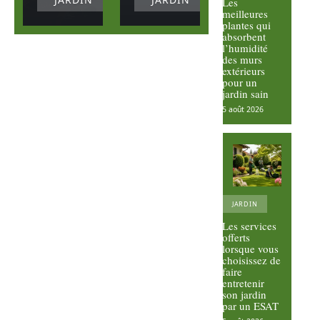
Les
meilleures
plantes qui
absorbent
l’humidité
des murs
extérieurs
pour un
jardin sain
5 août 2026
JARDIN
Les services
offerts
lorsque vous
choisissez de
faire
entretenir
son jardin
par un ESAT