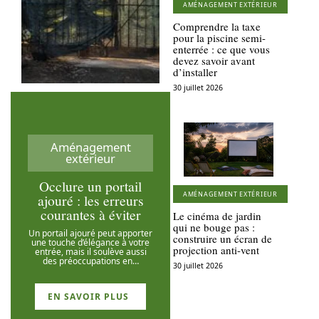
AMÉNAGEMENT EXTÉRIEUR
Comprendre la taxe
pour la piscine semi-
enterrée : ce que vous
devez savoir avant
d’installer
30 juillet 2026
Aménagement
extérieur
Occlure un portail
AMÉNAGEMENT EXTÉRIEUR
ajouré : les erreurs
courantes à éviter
Le cinéma de jardin
qui ne bouge pas :
Un portail ajouré peut apporter
construire un écran de
une touche d’élégance à votre
projection anti-vent
entrée, mais il soulève aussi
des préoccupations en
…
30 juillet 2026
EN SAVOIR PLUS