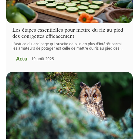
Les étapes essentielles pour mettre du riz au pied
des courgettes efficacement
L'astuce du jardinage qui suscite de plus en plus d'intérêt parmi
les amateurs de potager est celle de mettre du riz au pied des
…
Actu
19 août 2025