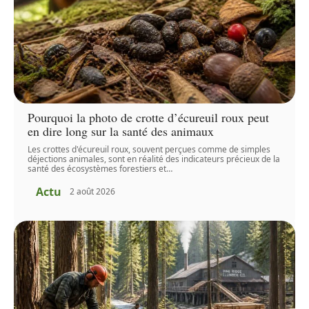
Pourquoi la photo de crotte d’écureuil roux peut
en dire long sur la santé des animaux
Les crottes d'écureuil roux, souvent perçues comme de simples
déjections animales, sont en réalité des indicateurs précieux de la
santé des écosystèmes forestiers et
…
Actu
2 août 2026