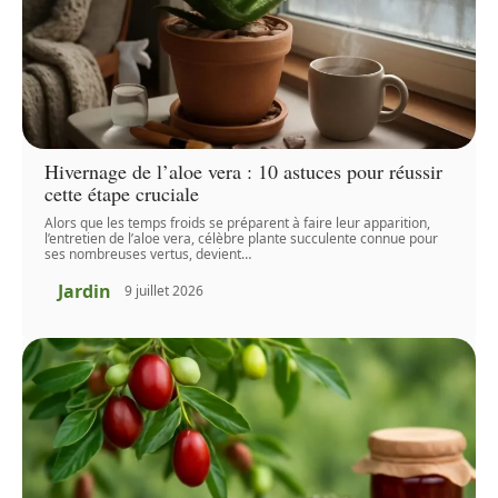
Hivernage de l’aloe vera : 10 astuces pour réussir
cette étape cruciale
Alors que les temps froids se préparent à faire leur apparition,
l’entretien de l’aloe vera, célèbre plante succulente connue pour
ses nombreuses vertus, devient
…
Jardin
9 juillet 2026