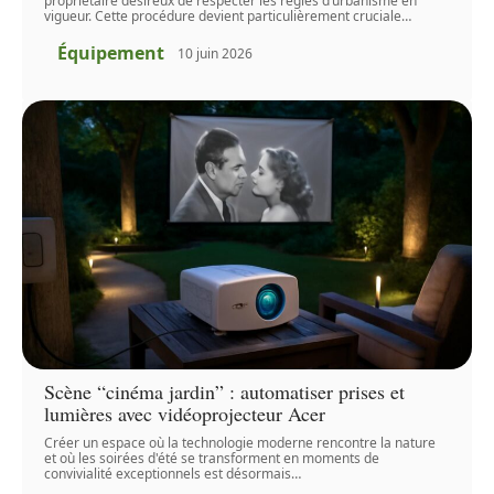
propriétaire désireux de respecter les règles d’urbanisme en
vigueur. Cette procédure devient particulièrement cruciale
…
Équipement
10 juin 2026
Scène “cinéma jardin” : automatiser prises et
lumières avec vidéoprojecteur Acer
Créer un espace où la technologie moderne rencontre la nature
et où les soirées d'été se transforment en moments de
convivialité exceptionnels est désormais
…