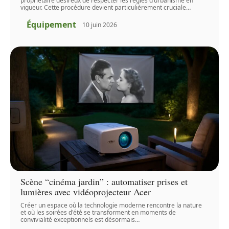
propriétaire désireux de respecter les règles d’urbanisme en
vigueur. Cette procédure devient particulièrement cruciale
…
Équipement
10 juin 2026
Scène “cinéma jardin” : automatiser prises et
lumières avec vidéoprojecteur Acer
Créer un espace où la technologie moderne rencontre la nature
et où les soirées d'été se transforment en moments de
convivialité exceptionnels est désormais
…