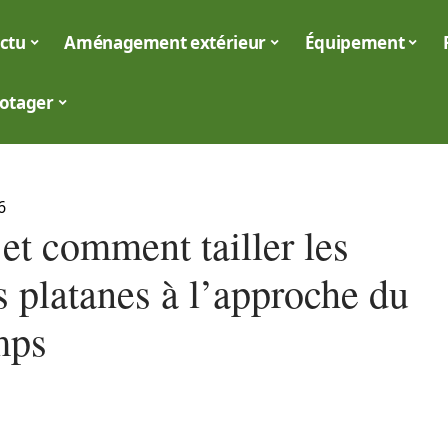
ctu
Aménagement extérieur
Équipement
otager
6
et comment tailler les
s platanes à l’approche du
mps