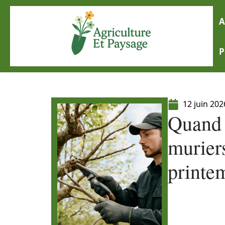
A
P
12 juin 202
Quand 
murier
printe