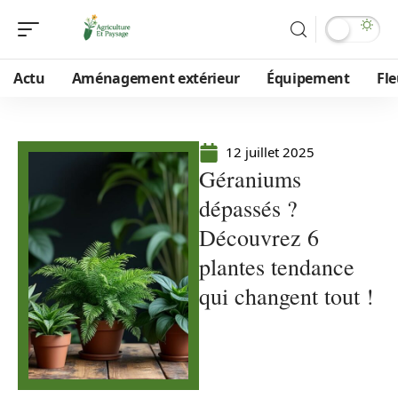
Actu
Aménagement extérieur
Équipement
Fle
12 juillet 2025
Géraniums
dépassés ?
Découvrez 6
plantes tendance
qui changent tout !