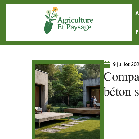
A
P
9 juillet 20
Compara
béton s