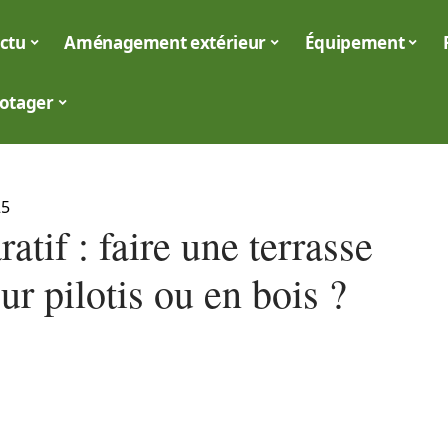
ctu
Aménagement extérieur
Équipement
otager
25
tif : faire une terrasse
ur pilotis ou en bois ?