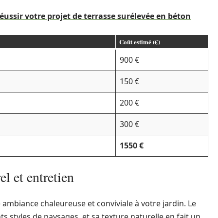
réussir votre projet de terrasse surélevée en béton
Coût estimé (€)
900 €
150 €
200 €
300 €
1550 €
el et entretien
ambiance chaleureuse et conviviale à votre jardin. Le
 styles de paysages, et sa texture naturelle en fait un