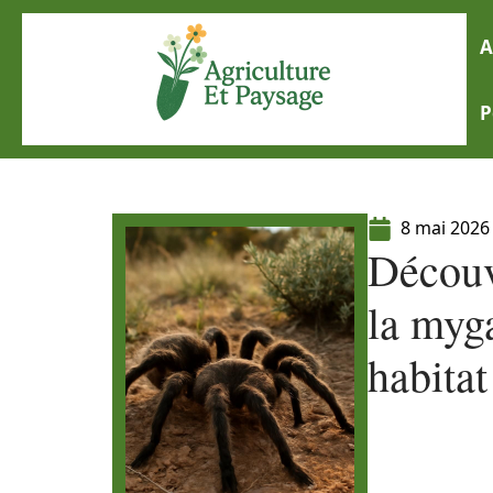
A
P
8 mai 2026
Découv
la myg
habitat