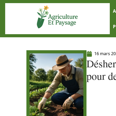
A
P
16 mars 2
Désher
pour de