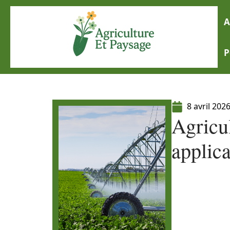
A
P
8 avril 202
Agricul
applica