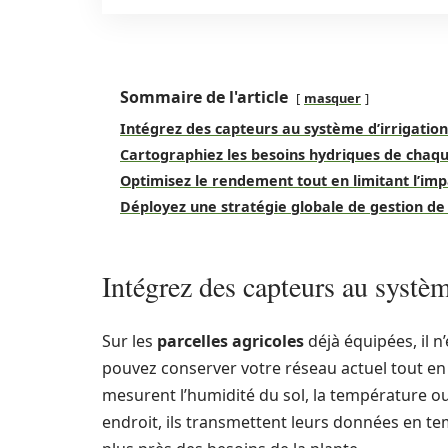
Sommaire de l'article
masquer
Intégrez des capteurs au système d’irrigation
Cartographiez les besoins hydriques de chaqu
Optimisez le rendement tout en limitant l’im
Déployez une stratégie globale de gestion de 
Intégrez des capteurs au systèm
Sur les
parcelles agricoles
déjà équipées, il n
pouvez conserver votre réseau actuel tout en 
mesurent l’humidité du sol, la température ou
endroit, ils transmettent leurs données en temp