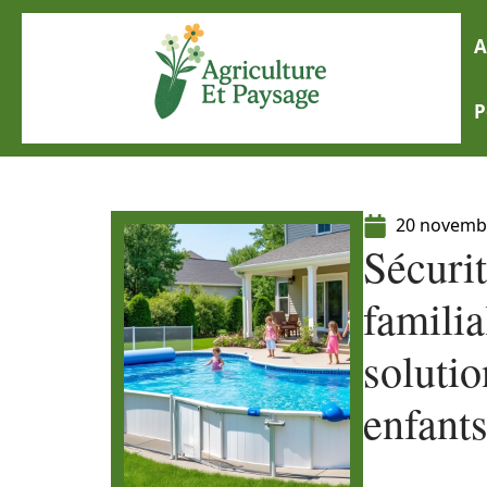
A
P
20 novemb
Sécuri
familia
solutio
enfant