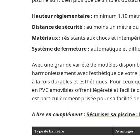
piscine sont bien plus que de simples obstacles
Hauteur réglementaire :
minimum 1,10 mèt
Distance de sécurité :
au moins un mètre du 
Matériaux :
résistants aux chocs et intempér
Système de fermeture :
automatique et diffic
Avec une grande variété de modèles disponibles
harmonieusement avec l’esthétique de votre ja
à la fois durables et esthétiques. Pour ceux q
en PVC amovibles offrent légèreté et facilité 
est particulièrement prisée pour sa facilité d
A lire en complément :
Sécuriser sa piscine :
Type de barrière
Avantages