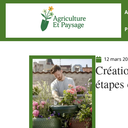
A
P
12 mars 2
Créatio
étapes 