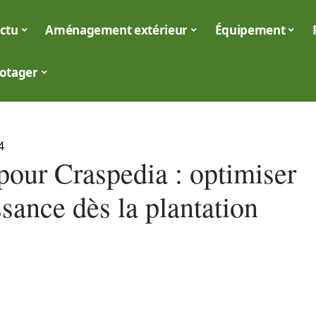
ctu
Aménagement extérieur
Équipement
otager
4
pour Craspedia : optimiser
ssance dès la plantation