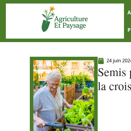
A
P
24 juin 202
Semis 
la croi