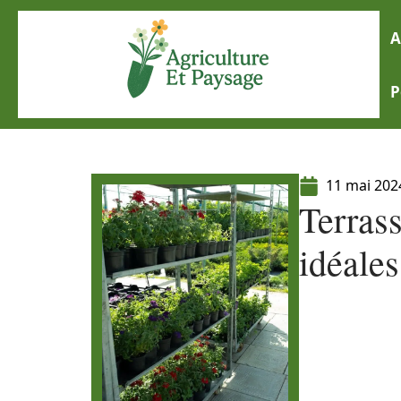
A
P
11 mai 202
Terrass
idéales