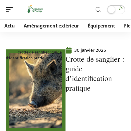
Actu
Aménagement extérieur
Équipement
Fle
30 janvier 2025
Crotte de sanglier : guide
Crotte de sanglier :
d’identification pratique
guide
d’identification
pratique