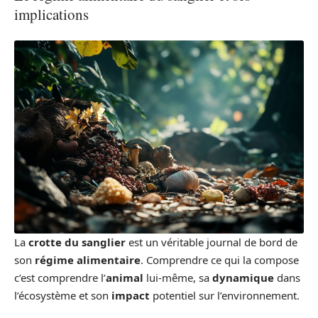
implications
La
crotte du sanglier
est un véritable journal de bord de
son
régime alimentaire
. Comprendre ce qui la compose
c’est comprendre l’
animal
lui-même, sa
dynamique
dans
l’écosystème et son
impact
potentiel sur l’environnement.