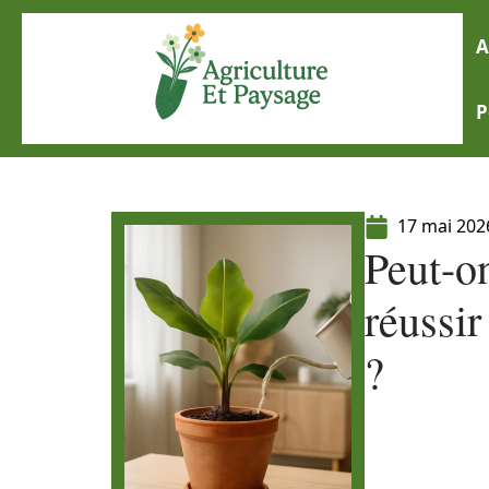
A
P
17 mai 202
Peut-o
réussir
?