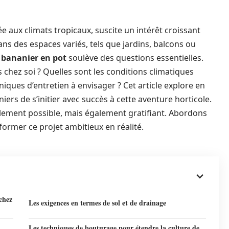
 aux climats tropicaux, suscite un intérêt croissant
ns des espaces variés, tels que jardins, balcons ou
n
bananier en pot
soulève des questions essentielles.
chez soi ? Quelles sont les conditions climatiques
niques d’entretien à envisager ? Cet article explore en
ers de s’initier avec succès à cette aventure horticole.
lement possible, mais également gratifiant. Abordons
former ce projet ambitieux en réalité.
chez
Les exigences en termes de sol et de drainage
Les techniques de bouturage pour étendre la culture de