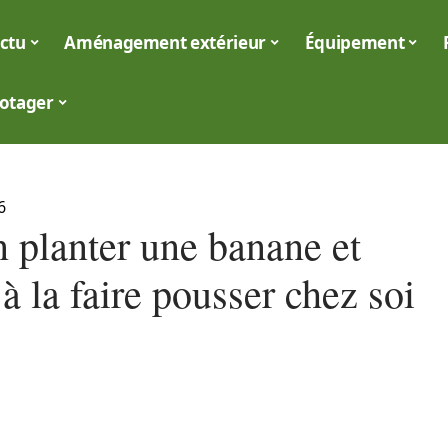
ctu
Aménagement extérieur
Équipement
otager
6
n planter une banane et
 à la faire pousser chez soi