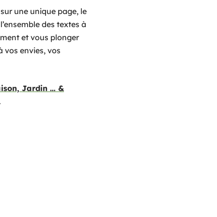
, sur une unique page, le
e l’ensemble des textes à
dement et vous plonger
à vos envies, vos
ison, Jardin … &
…