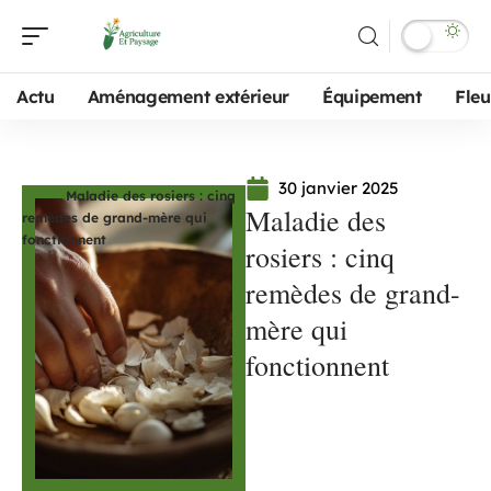
Actu
Aménagement extérieur
Équipement
Fleu
30 janvier 2025
Maladie des rosiers : cinq
Maladie des
remèdes de grand-mère qui
fonctionnent
rosiers : cinq
remèdes de grand-
mère qui
fonctionnent