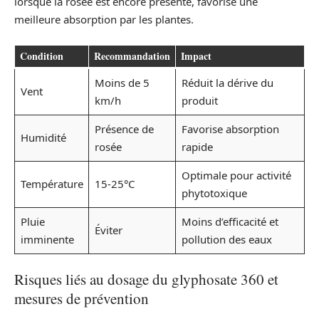
lorsque la rosée est encore présente, favorise une
meilleure absorption par les plantes.
Condition
Recommandation
Impact
Moins de 5
Réduit la dérive du
Vent
km/h
produit
Présence de
Favorise absorption
Humidité
rosée
rapide
Optimale pour activité
Température
15-25°C
phytotoxique
Pluie
Moins d’efficacité et
Éviter
imminente
pollution des eaux
Risques liés au dosage du glyphosate 360 et
mesures de prévention