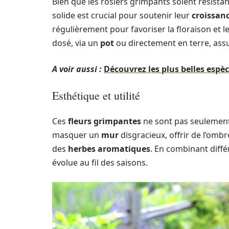
Bien que les rosiers grimpants soient résistant
solide est crucial pour soutenir leur
croissan
régulièrement pour favoriser la floraison et 
dosé, via un
pot
ou directement en terre, assu
A voir aussi :
Découvrez les plus belles espèc
Esthétique et utilité
Ces
fleurs grimpantes
ne sont pas seulement b
masquer un
mur
disgracieux, offrir de l’omb
des
herbes aromatiques
. En combinant diff
évolue au fil des saisons.