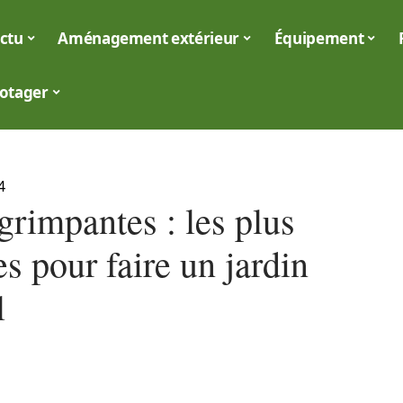
ctu
Aménagement extérieur
Équipement
otager
4
grimpantes : les plus
s pour faire un jardin
l