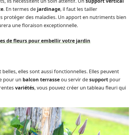
s, ils nécessitent un soin attentif. Un
support vertical
ce
. En termes de
jardinage
, il faut les tailler
les protéger des maladies. Un apport en nutriments bien
rera une floraison exceptionnelle.
es de fleurs pour embellir votre jardin
elles, elles sont aussi fonctionnelles. Elles peuvent
re pour un
balcon terrasse
ou servir de
support
pour
érentes
variétés
, vous pouvez créer un tableau fleuri qui