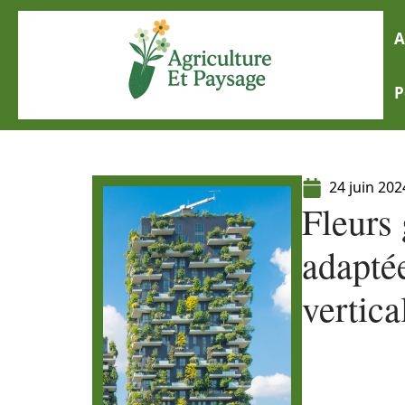
A
P
24 juin 202
Fleurs 
adaptée
vertica