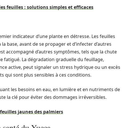
s feuilles : solutions simples et efficaces
emier indicateur d’une plante en détresse. Les feuilles
a base, avant de se propager et d’infecter d’autres
 est accompagné d’autres symptômes, tels que la chute
ge fatigué. La dégradation graduelle du feuillage,
nce active, peut signaler un stress hydrique ou un excès
s qui sont plus sensibles à ces conditions.
luant les besoins en eau, en lumière et en nutriments de
ste la clé pour éviter des dommages irréversibles.
euilles jaunes des palmiers
a santé du Yucca