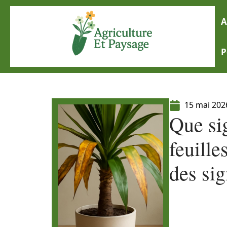
A
P
15 mai 202
Que sig
feuill
des sig