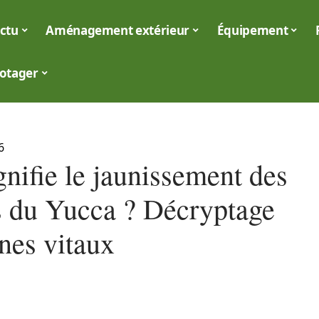
ctu
Aménagement extérieur
Équipement
otager
6
nifie le jaunissement des
es du Yucca ? Décryptage
nes vitaux