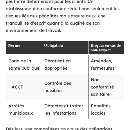
peut être déterminant pour les clients. Un
établissement en conformité réduit non seulement les
risques liés aux pénalités mais assure aussi une
tranquillité d’esprit quant à la qualité de son
environnement de travail.
Norme
Obligation
Risques en cas de
non-respect
Code de la
Dératisation
Amendes,
santé publique
appropriée
fermetures
Non-
Contrôle des
HACCP
conformité
nuisibles
sanitaire
Arrêtés
Détecter et traiter
Pénalités
municipaux
les infestations
locales
Dès lors, une compréhension claire des obligations