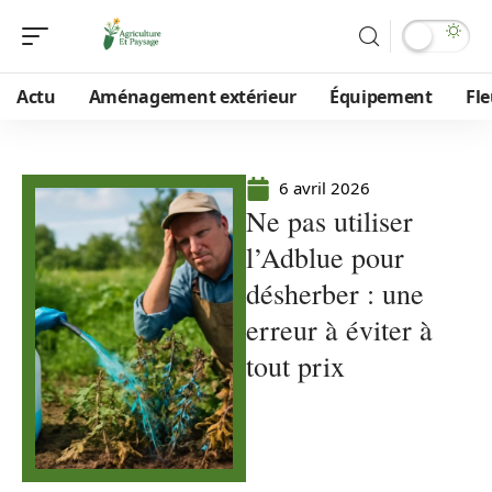
Actu
Aménagement extérieur
Équipement
Fle
6 avril 2026
Ne pas utiliser
l’Adblue pour
désherber : une
erreur à éviter à
tout prix