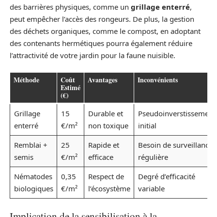
des barrières physiques, comme un
grillage enterré
,
peut empêcher l’accès des rongeurs. De plus, la gestion
des déchets organiques, comme le compost, en adoptant
des contenants hermétiques pourra également réduire
l’attractivité de votre jardin pour la faune nuisible.
Méthode
Coût
Avantages
Inconvénients
Estimé
(€)
Grillage
15
Durable et
Pseudoinverstissement
enterré
€/m²
non toxique
initial
Remblai +
25
Rapide et
Besoin de surveillance
semis
€/m²
efficace
régulière
Nématodes
0,35
Respect de
Degré d’efficacité
biologiques
€/m²
l’écosystème
variable
Implication de la sensibilisation à la