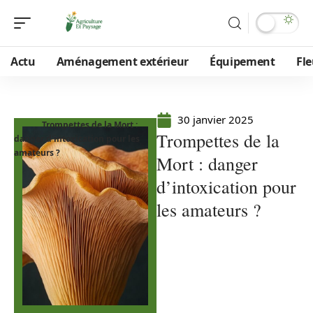
Actu
Aménagement extérieur
Équipement
Fle
30 janvier 2025
Trompettes de la Mort :
Trompettes de la
danger d'intoxication pour les
amateurs ?
Mort : danger
d’intoxication pour
les amateurs ?