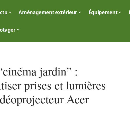
ctu
Aménagement extérieur
Équipement
otager
“cinéma jardin” :
iser prises et lumières
idéoprojecteur Acer