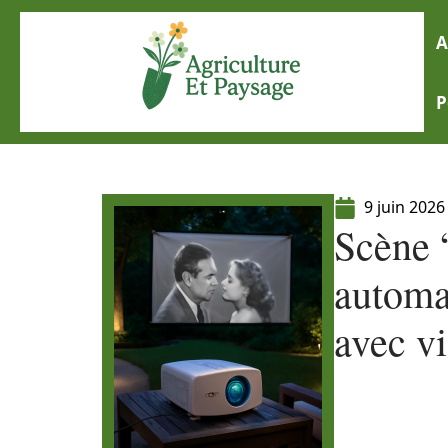
A
P
9 juin 2026
Scène 
automat
avec v