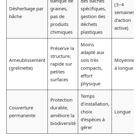
banque de
des bâches
(3–4
Désherbage par
graines,
spécifiques,
semaines
bâche
pas de
gestion des
d’action
produits
déchets
active)
chimiques
plastiques
Moins
Préserve la
adapté aux
structure,
Ameublissement
sols très
Moyenne
rapide sur
(grelinette)
compacts,
à longue
petites
effort
surfaces
physique
Temps
Protection
d’installation,
Couverture
durable,
choix
Longue
permanente
améliore la
d’espèces à
biodiversité
gérer