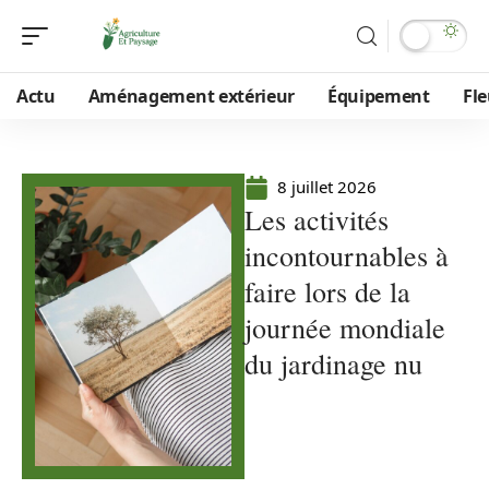
Actu
Aménagement extérieur
Équipement
Fle
8 juillet 2026
Les activités
incontournables à
faire lors de la
journée mondiale
du jardinage nu