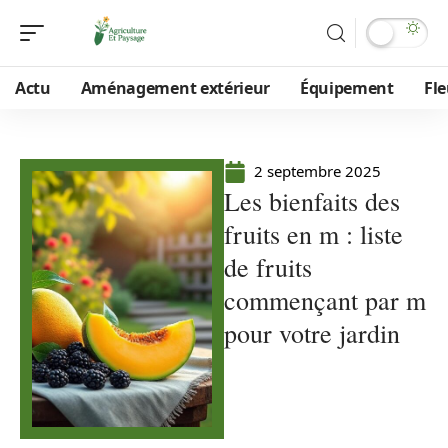
Actu
Aménagement extérieur
Équipement
Fle
2 septembre 2025
Les bienfaits des
fruits en m : liste
de fruits
commençant par m
pour votre jardin