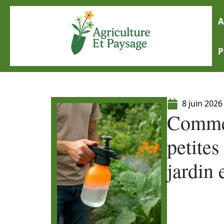
A
P
8 juin 2026
Commen
petites
jardin 