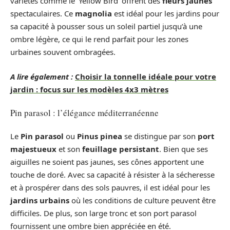
variétés comme le ‘Yellow Bird’ offrent des
fleurs jaunes
spectaculaires. Ce
magnolia
est idéal pour les jardins pour
sa capacité à pousser sous un soleil partiel jusqu’à une
ombre légère, ce qui le rend parfait pour les zones
urbaines souvent ombragées.
A lire également :
Choisir la tonnelle idéale pour votre
jardin : focus sur les modèles 4x3 mètres
Pin parasol : l’élégance méditerranéenne
Le
Pin parasol
ou
Pinus pinea
se distingue par son
port
majestueux
et son
feuillage persistant
. Bien que ses
aiguilles ne soient pas jaunes, ses cônes apportent une
touche de doré. Avec sa capacité à résister à la sécheresse
et à prospérer dans des sols pauvres, il est idéal pour les
jardins urbains
où les conditions de culture peuvent être
difficiles. De plus, son large tronc et son port parasol
fournissent une ombre bien appréciée en été.