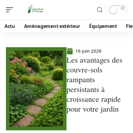
Actu
Aménagement extérieur
Équipement
Fle
16 juin 2026
Les avantages des
couvre-sols
rampants
persistants à
croissance rapide
pour votre jardin