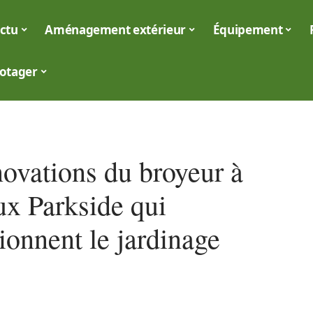
ctu
Aménagement extérieur
Équipement
otager
novations du broyeur à
ux Parkside qui
ionnent le jardinage