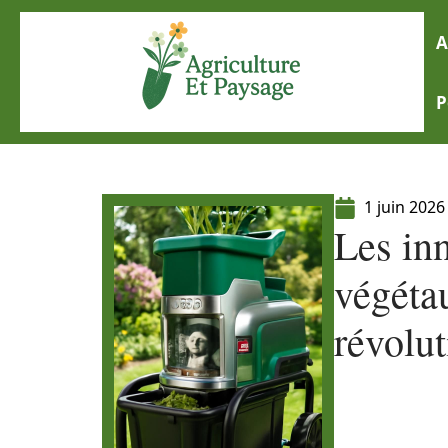
A
P
1 juin 2026
Les in
végéta
révolut