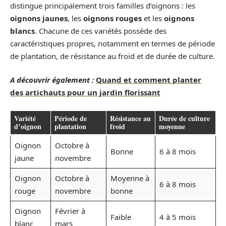
distingue principalement trois familles d’oignons : les
oignons jaunes
, les
oignons rouges
et les
oignons
blancs
. Chacune de ces variétés possède des
caractéristiques propres, notamment en termes de période
de plantation, de résistance au froid et de durée de culture.
A découvrir également :
Quand et comment planter
des artichauts pour un jardin florissant
Variété
Période de
Résistance au
Durée de culture
d’oignon
plantation
froid
moyenne
Oignon
Octobre à
Bonne
6 à 8 mois
jaune
novembre
Oignon
Octobre à
Moyenne à
6 à 8 mois
rouge
novembre
bonne
Oignon
Février à
Faible
4 à 5 mois
blanc
mars