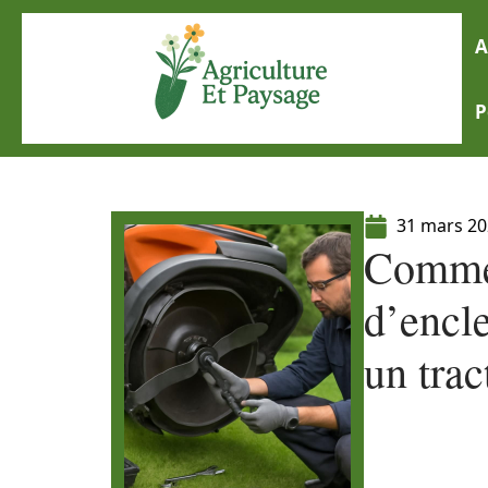
A
P
31 mars 2
Commen
d’encl
un tra