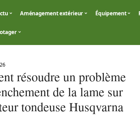
ctu
Aménagement extérieur
Équipement
otager
026
t résoudre un problème
enchement de la lame sur
cteur tondeuse Husqvarna